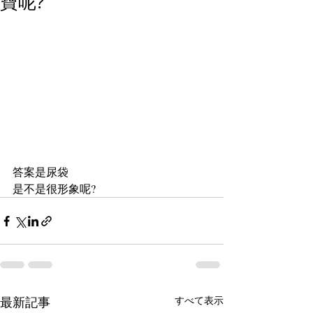
寶呢?
答案是尿袋
是不是很形象呢?
最新記事
すべて表示